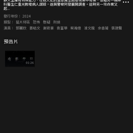
科醫生仁重光教唆病人謀殺，遂與警察阿發展開調查。這時另一宗命案又
起...
發行年份：
2024
類型：
猛片特區
恐怖
懸疑
刑偵
演員：
鄧麗欣
姜皓文
謝君豪
袁富華
蔡瀚億
凌文龍
余香凝
張建聲
預告片
01:26