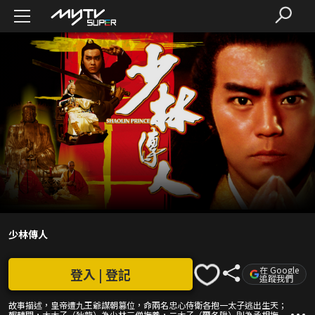
少林傳人
在 Google
登入 | 登記
追蹤我們
故事描述，皇帝遭九王爺謀朝篡位，命兩名忠心侍衛各抱一太子逃出生天；
輾轉間，大太子（狄龍）為少林三僧撫養，二太子（爾冬陞）則為丞相撫