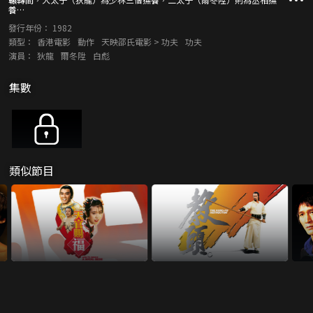
養…
發行年份：
1982
類型：
香港電影
動作
天映邵氏電影 > 功夫
功夫
演員：
狄龍
爾冬陞
白彪
集數
類似節目