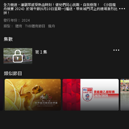
全力競速，讓觀眾感受熱血時刻！健兒們同心挑戰，自我極限！ 《沙田龍
舟競賽 2024》於端午節(6月10日星期一)播送，帶來城門河上的連場激烈比
拼！
發行年份：
2024
類型：
體育
TVB體育節目
龍舟
集數
第 1 集
類似節目