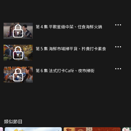
第 4 集 平歎星級中菜、任食海鮮火鍋
第 5 集 海鮮市場掃平貨、矜貴打卡素食
第 6 集 法式打卡Café、夜市掃街
類似節目