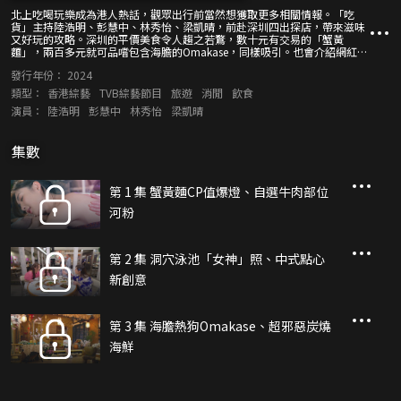
北上吃喝玩樂成為港人熱話，觀眾出行前當然想獲取更多相關情報。「吃
貨」主持陸浩明、彭慧中、林秀怡、梁凱晴，前赴深圳四出探店，帶來滋味
又好玩的攻略。深圳的平價美食令人趨之若鶩，數十元有交易的「蟹黃
麵」，兩百多元就可品嚐包含海膽的Omakase，同樣吸引。也會介紹網紅打
卡熱點，入住希臘風情民宿，讓各位「秒到」歐洲。內地的倉庫式超市是不
發行年份：
2024
少港人掃貨新熱點，主持們入場搜羅網上大熱產品，並為大家「開箱試
伏」。
類型：
香港綜藝
TVB綜藝節目
旅遊
消閒
飲食
演員：
陸浩明
彭慧中
林秀怡
梁凱晴
集數
第 1 集 蟹黃麵CP值爆燈、自選牛肉部位
河粉
第 2 集 洞穴泳池「女神」照、中式點心
新創意
第 3 集 海膽熱狗Omakase、超邪惡炭燒
海鮮