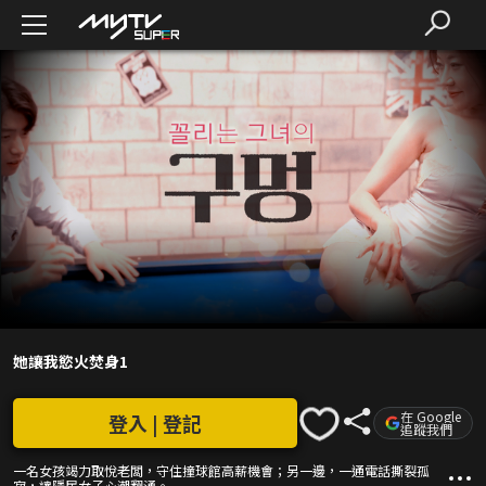
她讓我慾火焚身1
在 Google
登入 | 登記
追蹤我們
一名女孩竭力取悅老闆，守住撞球館高薪機會；另一邊，一通電話撕裂孤
寂，讓隱居女子心潮翻湧。