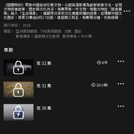
《國寶時刻》聚焦中國各地珍貴文物，以超高清影像及創新敘事手法，呈現
文物背後故事、歷史與文化內涵。每集聚焦一件文物，推動文物從「館舍展
陳」融入「生活場景」，讓觀眾分享到文化遺產保護的成果，並理解中國文
化歷史。首季25集由4月17日起，逢星期三和五，每集兩分鐘，在無綫電視
新聞台播出。
發行年份：
2026
類型：
亞洲資訊節目
TVB資訊節目
文教
歷史
教育專區 > 國家與文化教育
教育專區 > 中小學
集數
6
天
第 32 集
20
小時
第 31 集
第 30 集