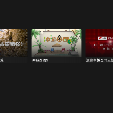
灣篇
冲遊泰國9
滙豐卓越理財呈獻