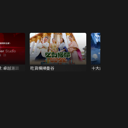
: 卓越滙談
吃貨橫掃曼谷
十大疾病解碼