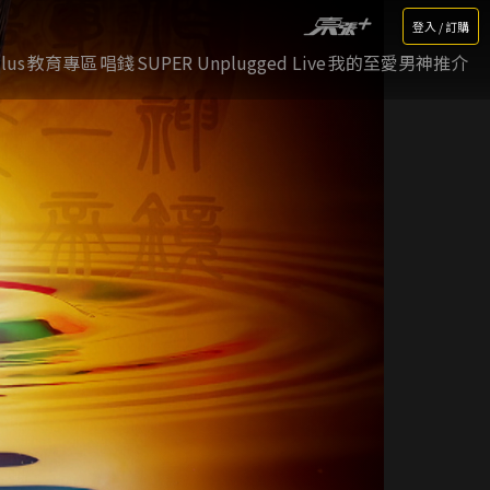
登入 / 訂購
lus
教育專區
唱錢
SUPER Unplugged Live
我的至愛男神推介