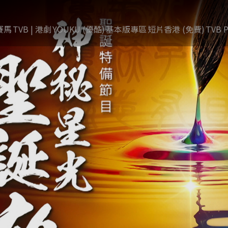
賽馬
TVB | 港劇
YOUKU (優酷)
基本版專區
短片香港 (免費)
TVB P