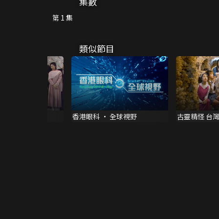
集數
第 1 集
類似節目
星百萬唱
香港眼科 · 全球視野
古靈精怪 台