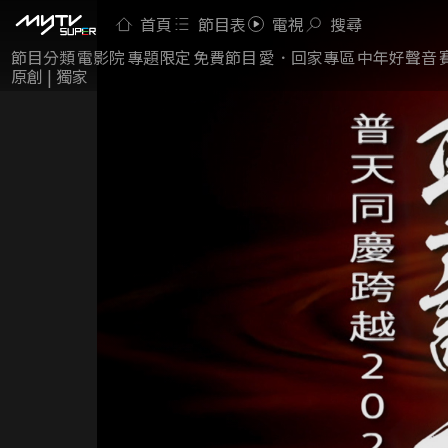
首頁
節目表
電視
搜尋
節目分類
電影院
專題限定
免費節目
愛．回家專區
中年好聲音
原創 | 獨家