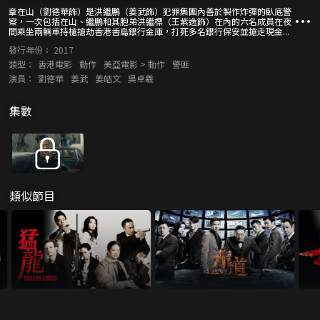
章在山（劉德華飾）是洪繼鵬（姜武飾）犯罪集團內善於製作炸彈的臥底警
察，一次包括在山、繼鵬和其胞弟洪繼標（王紫逸飾）在內的六名成員在夜
間乘坐兩輛車持槍搶劫香港香島銀行金庫，打死多名銀行保安並搶走現金...
發行年份：
2017
類型：
香港電影
動作
美亞電影 > 動作
警匪
演員：
劉德華
姜武
姜皓文
吳卓羲
集數
類似節目