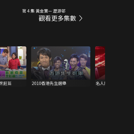
第 4 集 黃金寶— 瀝源邨
觀看更多集數
烹飪篇
2010香港先生選舉
名人廚房