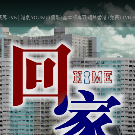
賽馬
TVB | 港劇
YOUKU (優酷)
基本版專區
短片香港 (免費)
TVB P