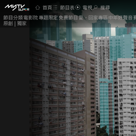
首頁
節目表
電視
搜尋
節目分類
電影院
專題限定
免費節目
愛．回家專區
中年好聲音
原創 | 獨家