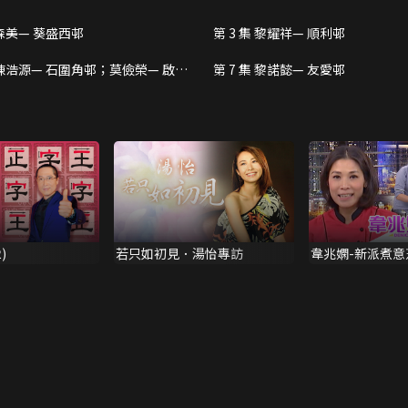
 森美— 葵盛西邨
第 3 集 黎耀祥— 順利邨
集 陳浩源— 石圍角邨；莫儉榮— 啟業
第 7 集 黎諾懿— 友愛邨
)
若只如初見．湯怡專訪
韋兆嫻-新派煮意