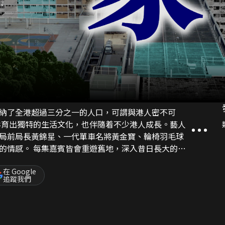
納了全港超過三分之一的人口，可謂與港人密不可
局前局長黃錦星、一代單車名將黃金寶、輪椅羽毛球
深入昔日長大的屋
味的畫面，重拾舊日的屋邨生活情懷與奮鬥故事。
在 Google
追蹤我們