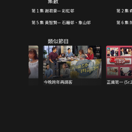
集數
第 1 集 謝君豪— 彩虹邨
第 2 集
第 5 集 黃智賢— 石籬邨、象山邨
第 6 
邨
類似節目
N紛
今晚跨年再請客
正識第一 (Sr.2