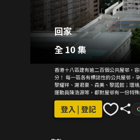
回家
全 10 集
香港十八區建有逾二百個公共屋邨，容
分！ 每一區各有標誌性的公共屋邨，孕育出獨特的生活文化，也伴隨着不少港人成長。藝人
黎耀祥、謝君豪、森美、黎諾懿；環境
運動員陳浩源等，都對屋邨有一份特殊的情感。 每集嘉賓皆會重遊舊地，
邨及區域，「回家」細味一幕幕富人情
登入 | 登記