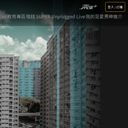
登入 / 訂購
lus
教育專區
唱錢
SUPER Unplugged Live
我的至愛男神推介