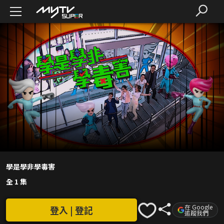
學是學非學毒害
全 1 集
在 Google
登入 | 登記
追蹤我們