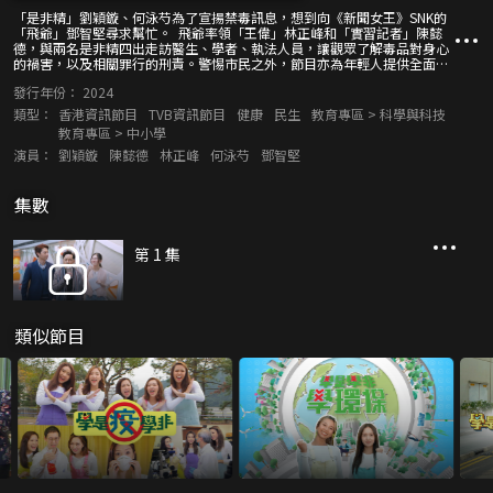
「是非精」劉穎鏇、何泳芍為了宣揚禁毒訊息，想到向《新聞女王》SNK的
「飛爺」鄧智堅尋求幫忙。 飛爺率領「王偉」林正峰和「實習記者」陳懿
德，與兩名是非精四出走訪醫生、學者、執法人員，讓觀眾了解毒品對身心
的禍害，以及相關罪行的刑責。警惕市民之外，節目亦為年輕人提供全面的
禁毒訊息。 此外，眾人還會合演有趣劇場，並帶來小測試，以輕鬆形式呼
發行年份：
2024
籲大眾切勿貪圖一時利益，被毒販誘騙販運毒品，從而惹來牢獄之災！
類型：
香港資訊節目
TVB資訊節目
健康
民生
教育專區 > 科學與科技
教育專區 > 中小學
演員：
劉穎鏇
陳懿德
林正峰
何泳芍
鄧智堅
集數
第 1 集
類似節目