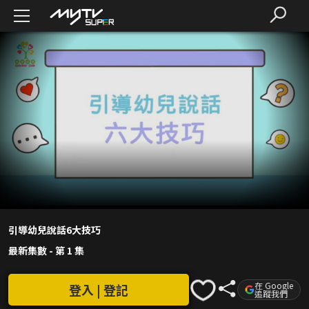
引導幼兒說話6大技巧
最新集數
-
第 1 集
在 Google
登入 | 登記
追蹤我們