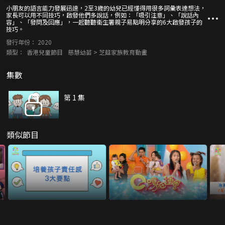
小朋友的語言能力發展迅速，2至3歲的幼兒已經懂得用很多詞彙表達想法，
家長可以用不同技巧，啟發他們多說話，例如：「吸引注意」、「說話內
容」、「發問及回應」，一起聽聽衞生署親子易點明分享的6大啟發孩子的
技巧。
發行年份：
2020
類型：
香港兒童節目
慈慧幼苗 > 芝菇家族教育動畫
集數
第 1 集
類似節目