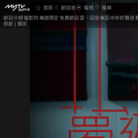
首頁
節目表
電視
搜尋
節目分類
電影院
專題限定
免費節目
愛．回家專區
中年好聲音
原創 | 獨家