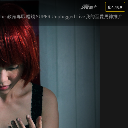
登入 / 訂購
lus
教育專區
唱錢
SUPER Unplugged Live
我的至愛男神推介