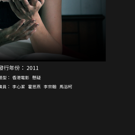
發行年份：
2011
類型：
香港電影
懸疑
演員：
李心潔
霍思燕
李宗翰
馬浴柯