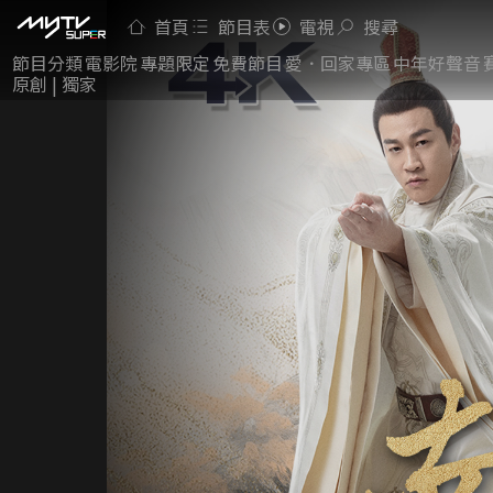
首頁
節目表
電視
搜尋
節目分類
電影院
專題限定
免費節目
愛．回家專區
中年好聲音
原創 | 獨家