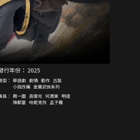
發行年份：
2025
類型：
華語劇
劇情
動作
古裝
小說改編
金庸武俠系列
演員：
周一圍
高偉光
何潤東
明道
陳都靈
哈妮克孜
孟子義