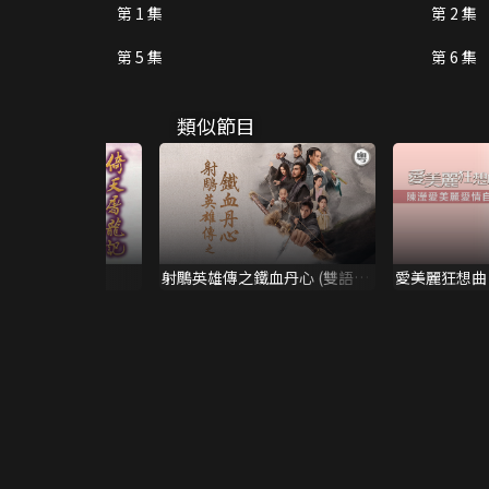
第 1 集
第 2 集
第 5 集
第 6 集
類似節目
記
射鵰英雄傳之鐵血丹心 (雙語
愛美麗狂想曲
版)