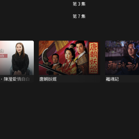
第 3 集
第 7 集
．陳瀅愛情自白
唐朝妖姬
離魂記