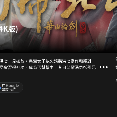
4K版)
洪七一見如故，烏蠻女子依火誤將洪七當作和親對
際會習得神功，成為丐幫幫主，昔日父輩深仇卻引兄
.
在 Google
追蹤我們