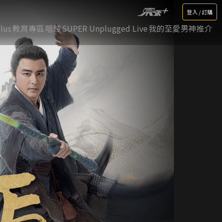
登入 / 訂購
lus
教育專區
唱錢
SUPER Unplugged Live
我的至愛男神推介