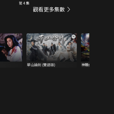
第 4 集
觀看更多集數
華山論劍 (雙語版)
神鵰俠侶 (2006)