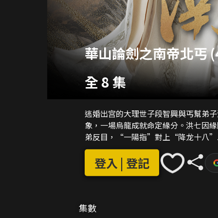
華山論劍之南帝北丐 (
全 8 集
逃婚出宫的大理世子段智興與丐幫弟子
象，一場烏龍成就命定緣分。洪七因緣
弟反目，“一陽指”對上“降龙十八”..
登入 | 登記
集數