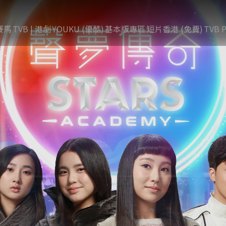
賽馬
TVB | 港劇
YOUKU (優酷)
基本版專區
短片香港 (免費)
TVB P