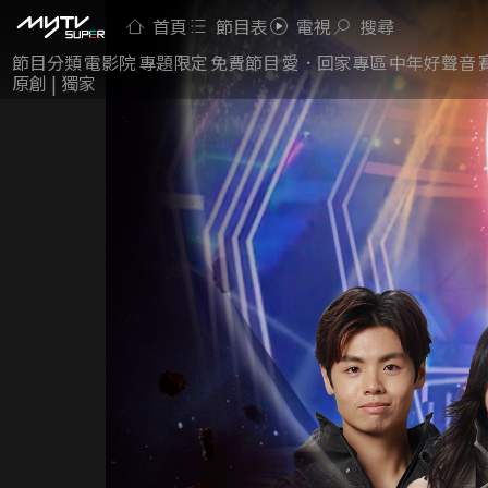
首頁
節目表
電視
搜尋
節目分類
電影院
專題限定
免費節目
愛．回家專區
中年好聲音
原創 | 獨家