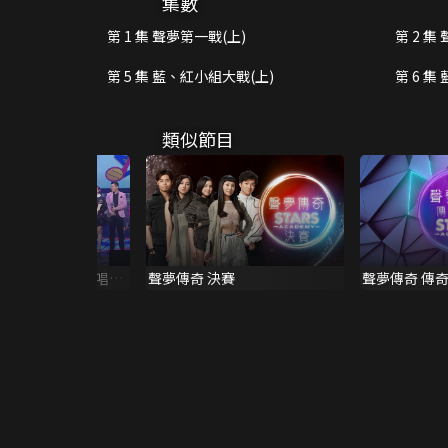
集數
第 1 集 聲夢第一戰(上)
第 2 集
第 5 集 藍、紅小組大戰(上)
第 6 集
類似節目
TVB全球華人新秀歌唱大
聲夢傳奇 決賽
聲夢傳奇 傳