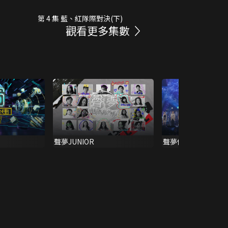
第 4 集 藍、紅隊際對決(下)
觀看更多集數
聲夢JUNIOR
聲夢傳奇First Live O