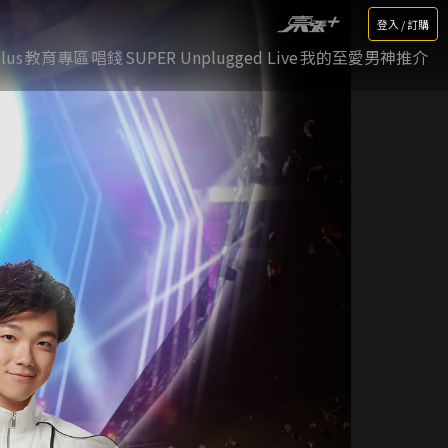
登入 / 訂購
lus
教育專區
唱錢
SUPER Unplugged Live
我的至愛男神推介