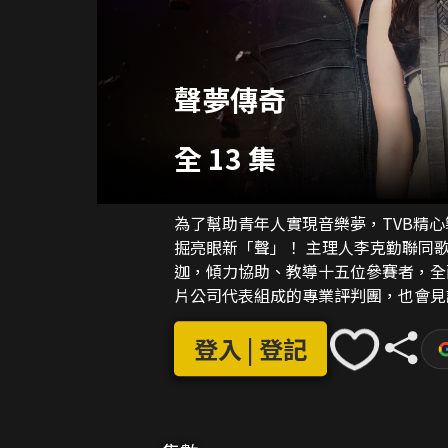
聲夢傳奇
全 13 集
為了幫助青年人實現音樂夢，TVB精
掘亮眼新「聲」！ 主理人李克勤聯同歌手導師周柏豪、王灝兒、泳兒、衛蘭、李幸倪、江海
迦，傾力協助、教導十五位參賽者，全
片公司代表組成的專業評判團，也會見證參賽者展開
不斷自我改進，務求突圍而出，成為耀
登入 | 登記