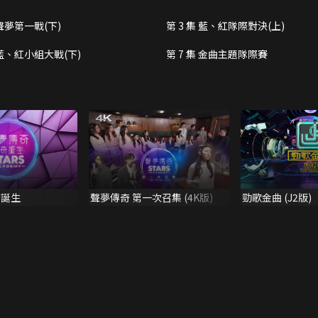
 聲夢第一戰(下)
第 3 集 藍、紅隊際對決(上)
 藍、紅小組大戰(下)
第 7 集 金曲主題隊際賽
奇誕生
聲夢傳奇 第一次召集 (4K版)
勁歌金曲 (J2版)