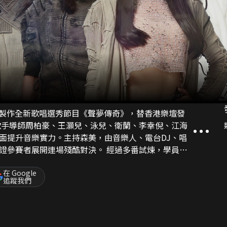
心製作全新歌唱選秀節目《聲夢傳奇》，替香港樂壇發
面提升音樂實力。主持森美，由音樂人、電台DJ、唱
連場殘酷對決。 經過多番試煉，學員們
眼的樂壇新星，追尋屬於自己的音樂傳奇之路！
在 Google
追蹤我們