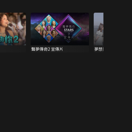
聲夢傳奇2 宣傳片
夢想這信仰 -《聲夢J
主題曲