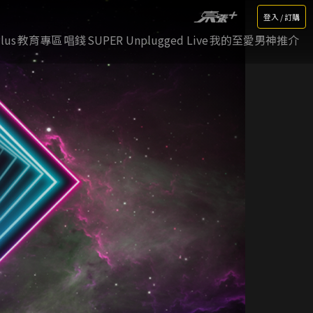
登入 / 訂購
lus
教育專區
唱錢
SUPER Unplugged Live
我的至愛男神推介