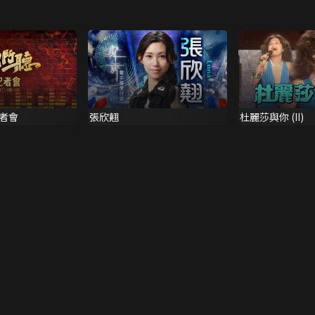
者會
張欣翹
杜麗莎與你 (II)