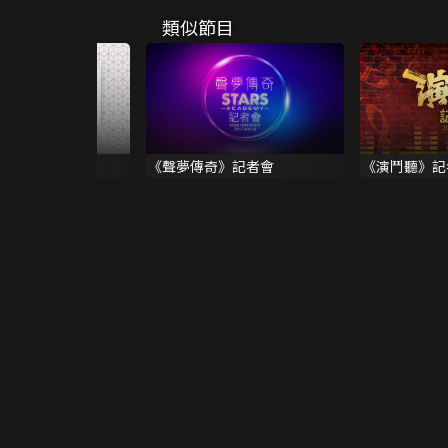
類似節目
璽
《聲夢傳奇》記者會
《演鬥聽》記