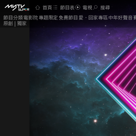
首頁
節目表
電視
搜尋
節目分類
電影院
專題限定
免費節目
愛．回家專區
中年好聲音
原創 | 獨家