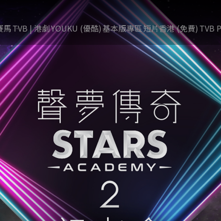
賽馬
TVB | 港劇
YOUKU (優酷)
基本版專區
短片香港 (免費)
TVB P