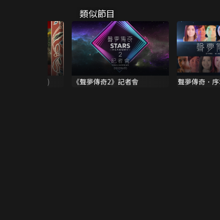
類似節目
(林家聲、江雪鷺)
《聲夢傳奇2》記者會
聲夢傳奇．序