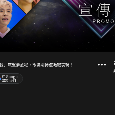
我」嘅聲夢旅程，敬請期待佢哋嘅表現！
在 Google
追蹤我們