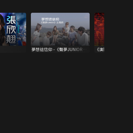
夢想這信仰 -《聲夢JUNIOR》
《演鬥聽》記者會
主題曲