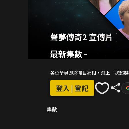
聲夢傳奇2 宣傳片
最新集數
-
各位學員即將矚目亮相，踏上「我超越
登入 | 登記
集數