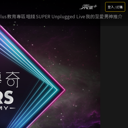
登入 / 訂購
lus
教育專區
唱錢
SUPER Unplugged Live
我的至愛男神推介