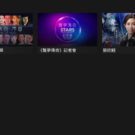
章
《聲夢傳奇》記者會
張欣翹