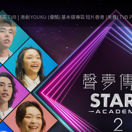
賽馬
TVB | 港劇
YOUKU (優酷)
基本版專區
短片香港 (免費)
TVB P