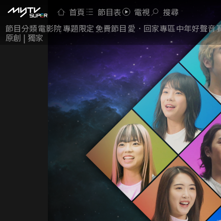
首頁
節目表
電視
搜尋
節目分類
電影院
專題限定
免費節目
愛．回家專區
中年好聲音
原創 | 獨家