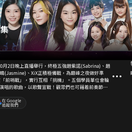
召集
月2日晚上直播舉行，終極五強趙紫諾(Sabrina)、趙
任暟晴(Jasmine)、XiX正積極備戰，為巔峰之夜做好準
演唱的歌曲，以歌聲宣戰！觀眾們也可藉着前奏節
在 Google
追蹤我們