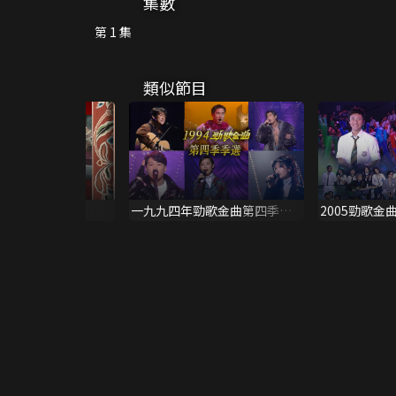
集數
第 1 集
類似節目
梁醒波、羅家英)
一九九四年勁歌金曲第四季季
2005勁歌金
選