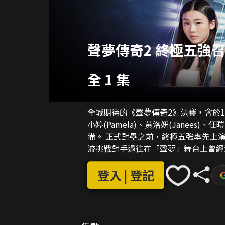
聲夢傳奇2 終極五強
全 1 集
全城期待的《聲夢傳奇2》決賽，會於10
小婷(Pamela)、黃洛妍(Janees)、
備。 正式對壘之前，終極五強率先上演「前哨戰」，實行互相「挑機」。五個學員單位會輪
流挑戰對手過往在「聲夢」舞台上曾經
目，檢視各人在大戰前夕的比拼狀態。
登入 | 登記