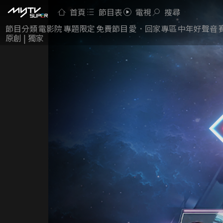
首頁
節目表
電視
搜尋
節目分類
電影院
專題限定
免費節目
愛．回家專區
中年好聲音
原創 | 獨家