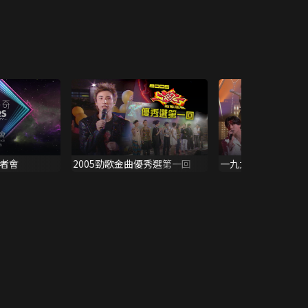
者會
2005勁歌金曲優秀選第一回
一九九三年勁歌金曲
選