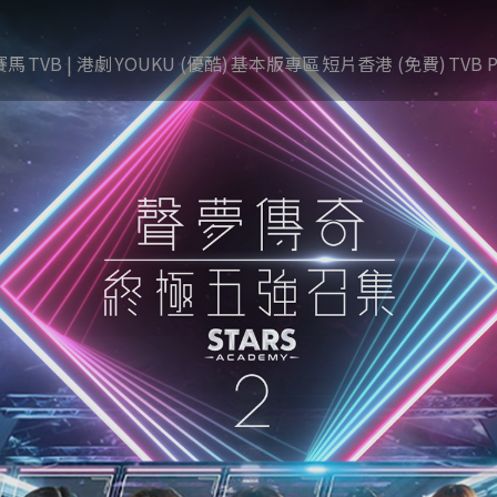
賽馬
TVB | 港劇
YOUKU (優酷)
基本版專區
短片香港 (免費)
TVB P