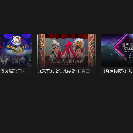
曲優秀選第二回
九天玄女之仙凡再會 (仁愛堂幼
《聲夢傳奇2》記
稚園學生12人)