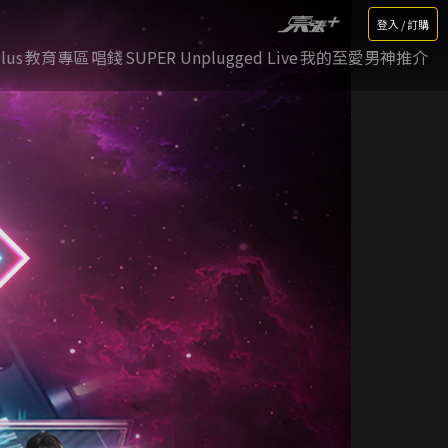
登入 / 訂購
lus
教育專區
唱錢
SUPER Unplugged Live
我的至愛男神推介