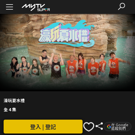
濠玩夏水禮
全 4 集
在 Google
登入 | 登記
追蹤我們