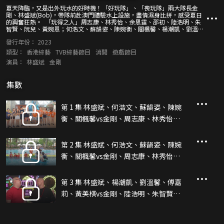
夏天降臨，又是出外玩水的好時機！「好玩隊」、「喪玩隊」兩大隊長金
剛、林盛斌(Bob)，帶隊前赴澳門體驗水上設施，盡情濕身比拼，感受夏日
的興奮狂熱。 「玩得之人」周志康、林秀怡、余思霆、邵初、陸浩明、朱
智賢、阮兒、黃婉恩；何浩文、蘇韻姿、陳婉衡、關楓馨、楊潮凱、劉溫
馨、傅嘉莉、黃美棋，會分別加入兩大陣營，透過多個回合的水陸競技，考
發行年份：
2023
驗記憶力、耐力、膽識與團隊合作性，開心瘋狂《濠玩夏水禮》！
類型：
香港綜藝
TVB綜藝節目
消閒
遊戲節目
演員：
林盛斌
金剛
集數
第 1 集 林盛斌、何浩文、蘇韻姿、陳婉
衡、關楓馨vs金剛、周志康、林秀怡、
余思霆、邵初(上)
第 2 集 林盛斌、何浩文、蘇韻姿、陳婉
衡、關楓馨vs金剛、周志康、林秀怡、
余思霆、邵初(下)
第 3 集 林盛斌、楊潮凱、劉溫馨、傅嘉
莉、黃美棋vs金剛、陸浩明、朱智賢、
阮兒、黃婉恩(上)