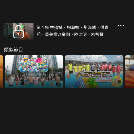
第 4 集 林盛斌、楊潮凱、劉溫馨、傅嘉
莉、黃美棋vs金剛、陸浩明、朱智賢、
阮兒、黃婉恩(下)
類似節目