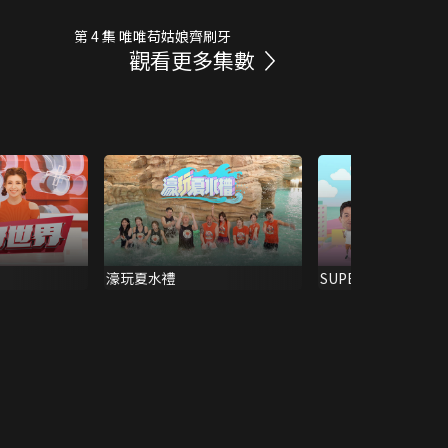
第 4 集 唯唯苟姑娘齊刷牙
觀看更多集數
濠玩夏水禮
SUPER FIVE