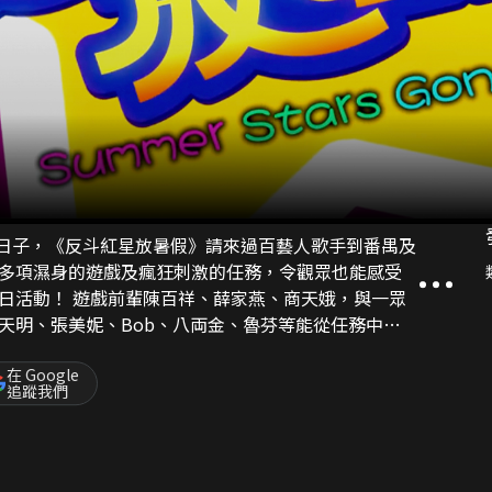
是暑假的日子，《反斗紅星放暑假》請來過百藝人歌手到番禺及
多項濕身的遊戲及瘋狂刺激的任務，令觀眾也能感受
、商天娥，與一眾
天明、張美妮、Bob、八両金、魯芬等能從任務中為
幕面前玩遊戲，包括關菊英、謝雪心、黎芷珊、古明
現會否戰勝一眾高手？
在 Google
追蹤我們