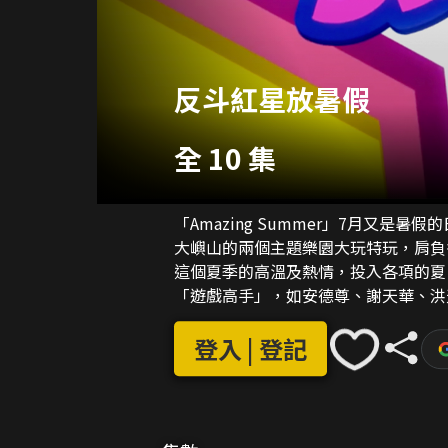
反斗紅星放暑假
全 10 集
「Amazing Summer」7月又
大嶼山的兩個主題樂園大玩特玩，肩負
這個夏季的高溫及熱情，投入各項的夏日活動！ 遊戲前輩陳百祥、薛家燕
「遊戲高手」，如安德尊、謝天華、洪
大家帶來多少歡樂？部分藝員更鮮於螢
華、梁琤等，且看看他們完成任務的表
登入 | 登記