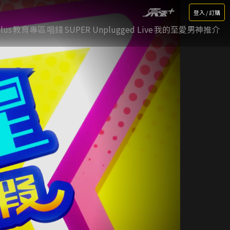
登入 / 訂購
lus
教育專區
唱錢
SUPER Unplugged Live
我的至愛男神推介