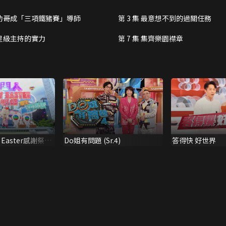
集 叻哥成「三項鐵豬賽」導師
第 3 集 最意想不到的過關任務
集 星級主持的實力
第 7 集 集齊樂園襟章
 Easter感謝祭
Do姐有問題 (Sr.4)
答得快 好世界