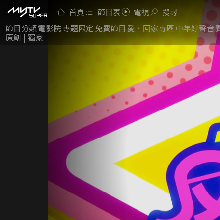
首頁
節目表
電視
搜尋
節目分類
電影院
專題限定
免費節目
愛．回家專區
中年好聲音
原創 | 獨家