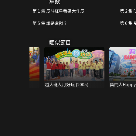
集數
第 1 集 反斗紅星番禺大作反
第 2 
第 5 集 誰是禽獸？
第 6 
類似節目
越大班人月好玩 (2005)
獎門人Happy
(爆笑加長版)