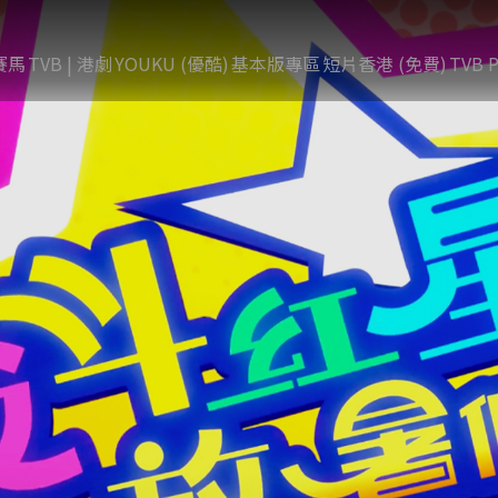
賽馬
TVB | 港劇
YOUKU (優酷)
基本版專區
短片香港 (免費)
TVB P