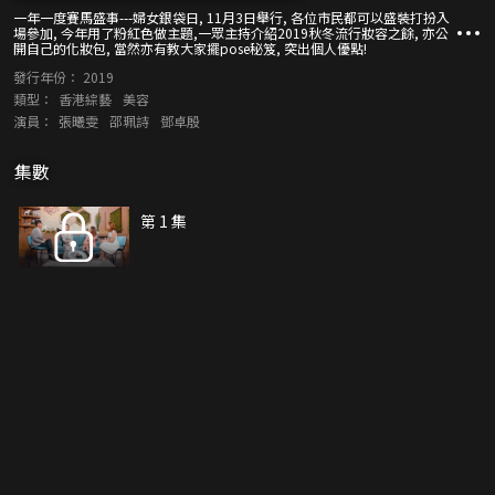
一年一度賽馬盛事---婦女銀袋日, 11月3日舉行, 各位市民都可以盛裝打扮入
場參加, 今年用了粉紅色做主題,一眾主持介紹2019秋冬流行妝容之餘, 亦公
開自己的化妝包, 當然亦有教大家擺pose秘笈, 突出個人優點!
發行年份：
2019
類型：
香港綜藝
美容
演員：
張曦雯
邵珮詩
鄧卓殷
集數
第 1 集