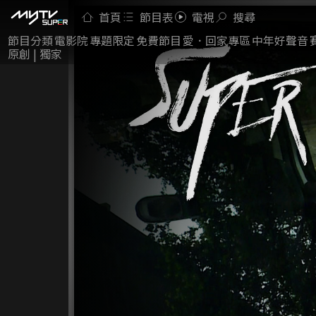
首頁
節目表
電視
搜尋
節目分類
電影院
專題限定
免費節目
愛．回家專區
中年好聲音
原創 | 獨家