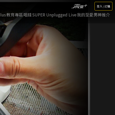
登入 / 訂購
lus
教育專區
唱錢
SUPER Unplugged Live
我的至愛男神推介