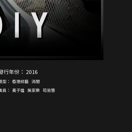
發行年份：
2016
類型：
香港綜藝
消閒
演員：
黃子雄
吳家樂
苟芸慧