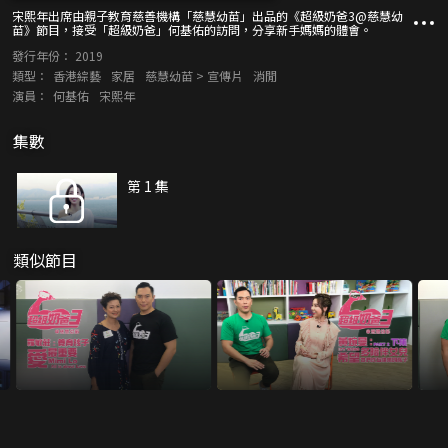
宋熙年出席由親子教育慈善機構「慈慧幼苗」出品的《超級奶爸3@慈慧幼
苗》節目，接受「超級奶爸」何基佑的訪問，分享新手媽媽的體會。
發行年份：
2019
類型：
香港綜藝
家居
慈慧幼苗 > 宣傳片
消閒
演員：
何基佑
宋熙年
集數
第 1 集
類似節目