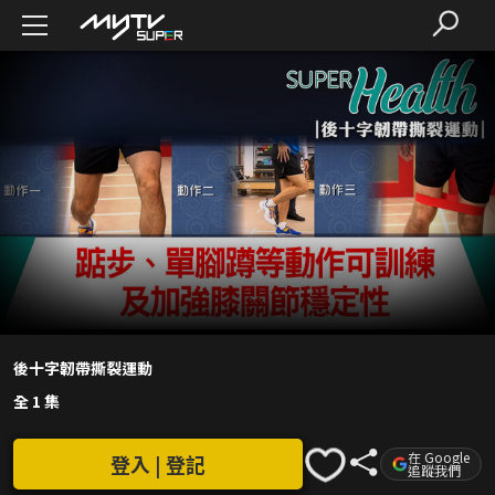
後十字韌帶撕裂運動
全 1 集
在 Google
登入 | 登記
追蹤我們