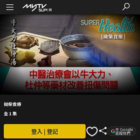
拗柴食療
全 1 集
在 Google
登入 | 登記
追蹤我們