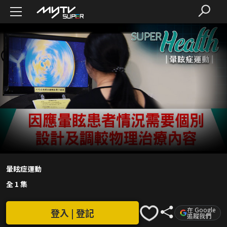
暈眩症運動
全 1 集
在 Google
登入 | 登記
追蹤我們