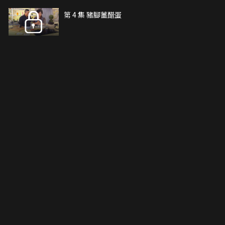
第 4 集 豬腳薑醋蛋