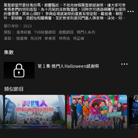
萬聖節當然要扮鬼扮馬，節慶臨近，不如先辦個萬聖節感謝祭，讓大家可參
考獎老們的特別造型，為十月尾的派對取靈感，同時亦可透過網購平台提供
的優惠價，買來心頭好！ 參與這場感謝祭的嘉賓有黎諾懿、戴祖儀、賴慰
玲、劉穎鏇、梁超怡和關楓馨，至於對家則是同門藝人陳家樂、泳兒、何珮
瑜、沈震軒、李靖筠與曾樂彤，雙方對陣會激發出甚麼結果？最重要還是過
發行年份：
2023
程爆笑，讓觀眾看得開心過癮！
類型：
香港綜藝
TVB綜藝節目
遊戲節目
獎門人系列
演員：
錢嘉樂
阮兆祥
麥美恩
林秀怡
林正峰
集數
第 1 集 獎門人Halloween感謝祭
類似節目