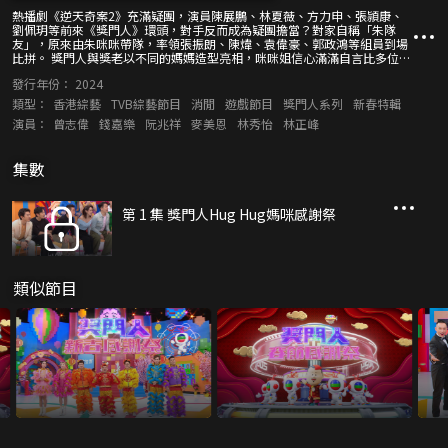
熱播劇《逆天奇案2》充滿疑團，演員陳展鵬、林夏薇、方力申、張頴康、
劉佩玥等前來《獎門人》環頭，對手反而成為疑團擔當？對家自稱「朱隊
友」，原來由朱咪咪帶隊，率領張振朗、陳煒、袁偉豪、郭政鴻等組員到場
比拼。 獎門人與獎老以不同的媽媽造型亮相，咪咪姐信心滿滿自言比多位主
持「媽媽」更漂亮！嘉賓們玩遊戲亦不忘為觀眾搜羅網購平台的貨品着數
發行年份：
2024
價，好為母親準備禮物，兼和媽媽來一個親暱擁抱！
類型：
香港綜藝
TVB綜藝節目
消閒
遊戲節目
獎門人系列
新春特輯
演員：
曾志偉
錢嘉樂
阮兆祥
麥美恩
林秀怡
林正峰
集數
第 1 集 獎門人Hug Hug媽咪感謝祭
類似節目