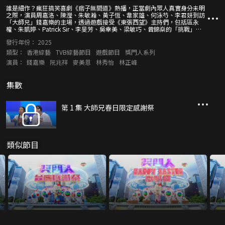
誰是細作？瘋狂搞笑喜劇《痞子無間道》熱播，正當劇內眾人真實身分未明
之際，演員周嘉洛、陳瀅、朱敏瀚、黃子恆、韋家雄、何泳芍、李君妍到訪
「大師兄」錢嘉樂的主場，透過遊戲接受《東張西望》主持們，包括區永
權、朱凱婷、Patrick Sir、李旻芳、吳幸美、梁敏巧、曾錦燊的「挑戰」與
盤問，將眾人的真性情表露無遺！ 觀眾不論能否猜出誰是細作，最重要是得
發行年份：
2025
到歡樂，同時一覽眾多藝員為大家謀求的網購平台着數價貨品優惠。
類型：
香港綜藝
TVB綜藝節目
遊戲節目
獎門人系列
演員：
錢嘉樂
阮兆祥
麥美恩
林秀怡
林正峰
集數
第 1 集 大師兄春日限定感謝祭
類似節目