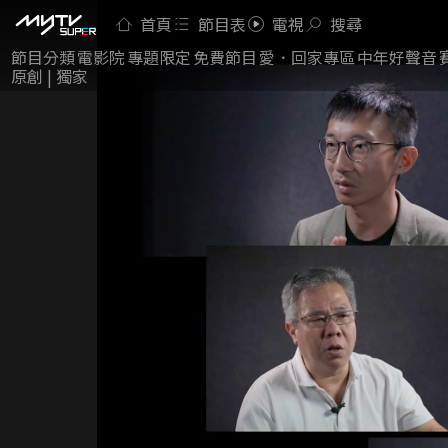
首頁
節目表
電視
搜尋
節目分類
電影院
專題限定
免費節目
愛．回家專區
中年好聲音
原創 | 獨家