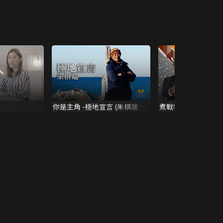
你是主角 -極地宣言 (朱棋端見
煮戰特賣場
證)