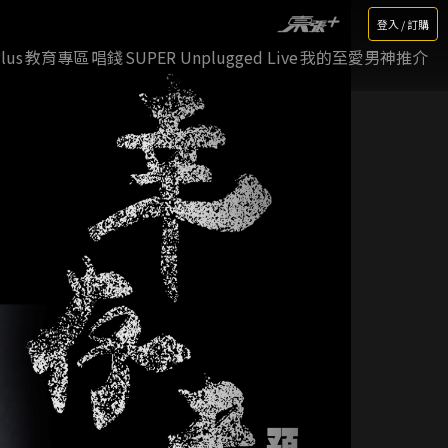
登入 / 訂購
lus
教育專區
唱錢
SUPER Unplugged Live
我的至愛男神推介