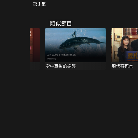
第 1 集
類似節目
櫃
空中巨鯊的逆襲
現代審死官