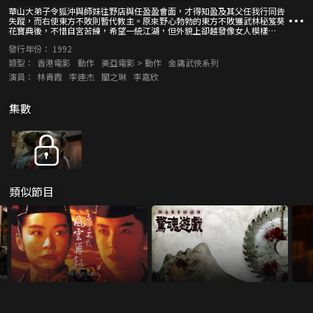
華山大弟子令狐沖與師妹往野店與任盈盈會面，才得知盈及其父任我行同告
失蹤，而右使東方不敗則暫代教主。原來野心勃勃的東方不敗獲武林秘笈葵
花寶典後，不惜自宮苦練，希望一統江湖，但外貌上卻越發像女人模樣…
發行年份：
1992
類型：
香港電影
動作
美亞電影 > 動作
金庸武俠系列
演員：
林青霞
李連杰
關之琳
李嘉欣
集數
類似節目