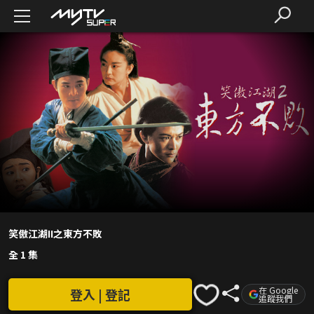
笑傲江湖II之東方不敗
全 1 集
在 Google
登入 | 登記
追蹤我們