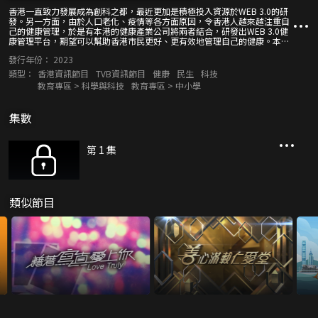
香港一直致力發展成為創科之都，最近更加是積極投入資源於WEB 3.0的研
發。另一方面，由於人口老化、疫情等各方面原因，令香港人越來越注重自
己的健康管理，於是有本港的健康產業公司將兩者結合，研發出WEB 3.0健
康管理平台，期望可以幫助香港市民更好、更有效地管理自己的健康。本節
目邀請到來自不同界別的嘉賓，一起探討WEB 3.0的發展，以及健康產業未
發行年份：
2023
來的市場趨勢。
類型：
香港資訊節目
TVB資訊節目
健康
民生
科技
教育專區 > 科學與科技
教育專區 > 中小學
集數
第 1 集
類似節目