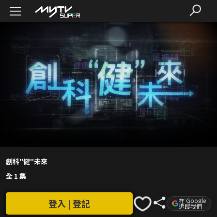
創科"健"未來
全 1 集
在 Google
登入 | 登記
追蹤我們