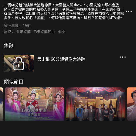
一個60分鐘的娛樂大追蹤節目，大至藝人開show，小至洗澡，都不會放
過。首先被追訪的焦點藝人是草蜢，草蜢三子每晚以車為家，有家歸不得，
有涼沖不得，皆因他們太紅？溫兆倫喜歡扮鬼扮馬，原來在拍檔心目中缺點
多多，被人改花名「發瘟」，何以他竟毫不反抗、辯駁？甄楚倩的MTV爆破
場面震撼，她口中聲稱不害怕，實際真的不怕？黎明忙裡偷閒出走大自然，
發行年份：
1991
他的口頭禪「MMT」是甚麼意思？
類型：
香港綜藝
TVB綜藝節目
消閒
集數
第 1 集 60分鐘偶像大追踪
類似節目