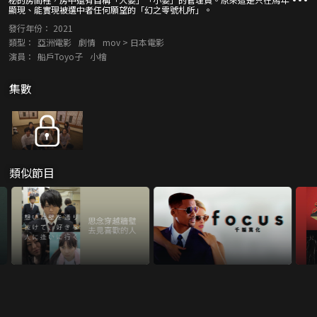
顯現、能實現被選中者任何願望的「幻之零號札所」。
發行年份：
2021
類型：
亞洲電影
劇情
mov > 日本電影
演員：
船戶Toyo子
小檜
集數
類似節目