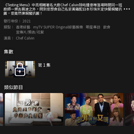
《Testing Menu》中亮相嘅著名大廚Chef Calvin除咗鍾意喺落場時間同一班
廚師一齊去踢波之外，問到佢想食自己名菜黃雞配日本珍珠米定快餐焗豬扒
飯，佢竟然揀焗豬扒飯！
發行年份：
2021
類型：
香港綜藝
myTV SUPER Original綜藝娛樂
明星專訪
飲食
宣傳片/預告/花絮
演員：
Chef Calvin
集數
第 1 集
類似節目