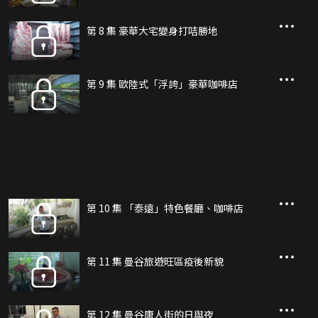
第 8 集 豪華大宅變身打咭勝地
第 9 集 歐陸式「浮誇」豪華咖啡店
第 10 集 「泰遠」特色餐廳、咖啡店
第 11 集 曼谷旅遊旺區疫後新貌
第 12 集 曼谷唐人街的日與夜