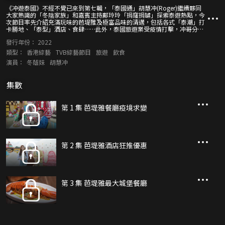
《冲遊泰國》不經不覺已來到第七輯，「泰國通」胡慧冲(Roger)繼續夥同
大家熟識的「冬陰家族」和嘉賓主持鄺玲玲「捐窿捐罅」探索泰遊熱點，今
次節目率先介紹充滿玩味的芭堤雅及極富品味的清邁，包括各式「泰潮」打
卡勝地、「泰型」酒店、食肆……此外，泰國旅遊業受疫情打擊，冲哥分享
當地人如何疫後求變，帶出疫後重生的勵志故事以及逆境求生的「泰度」；
發行年份：
2022
當然少不了教大家簡單泰文及各種泰國生活小常識。
類型：
香港綜藝
TVB綜藝節目
旅遊
飲食
演員：
冬蔭妹
胡慧冲
集數
第 1 集 芭堤雅餐廳疫境求變
第 2 集 芭堤雅酒店狂推優惠
第 3 集 芭堤雅最大城堡餐廳