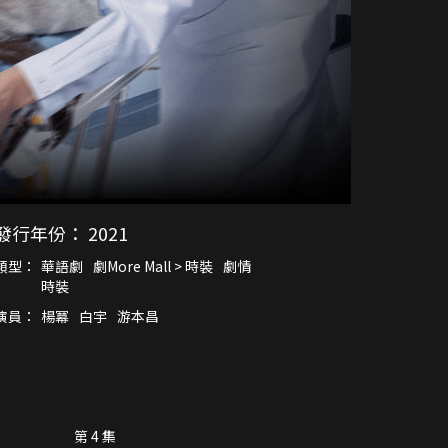
發行年份：
2021
類型：
華語劇
劇More Mall > 時裝
劇情
時裝
演員：
楊冪
白宇
游本昌
第 4 集