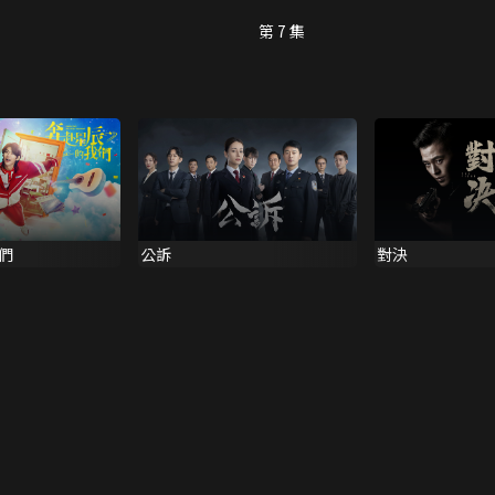
第 7 集
們
公訴
對決