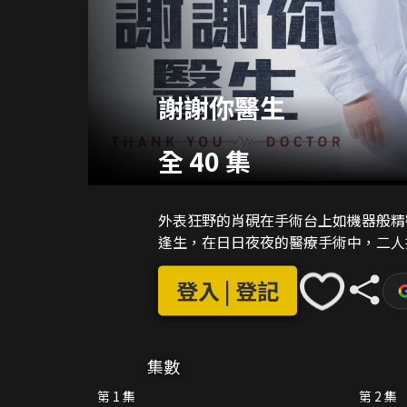
謝謝你醫生
全 40 集
外表狂野的肖硯在手術台上如機器般精
逢生，在日日夜夜的醫療手術中，二人
登入 | 登記
集數
第 1 集
第 2 集