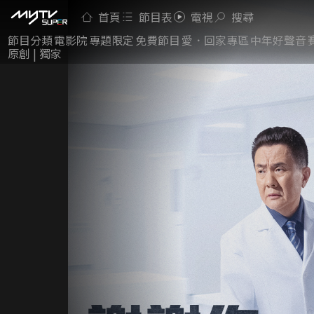
首頁
節目表
電視
搜尋
節目分類
電影院
專題限定
免費節目
愛．回家專區
中年好聲音
原創 | 獨家