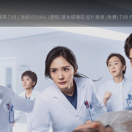
賽馬
TVB | 港劇
YOUKU (優酷)
基本版專區
短片香港 (免費)
TVB P