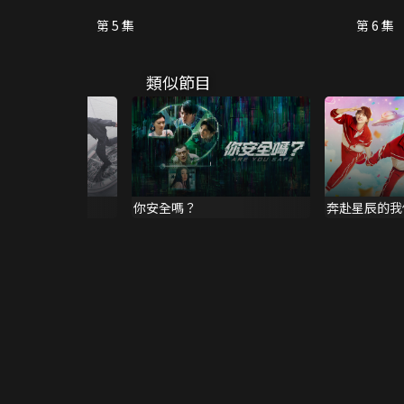
第 5 集
第 6 集
類似節目
你安全嗎？
奔赴星辰的我