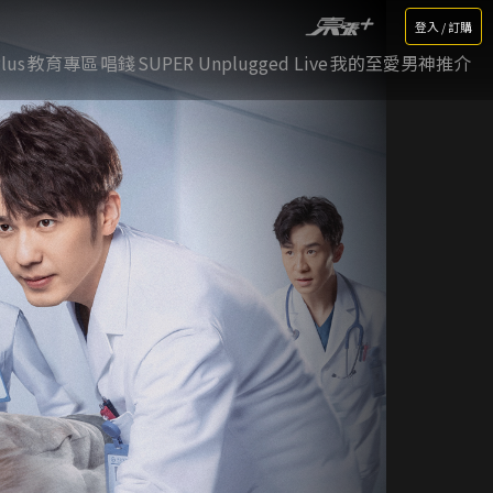
登入 / 訂購
lus
教育專區
唱錢
SUPER Unplugged Live
我的至愛男神推介