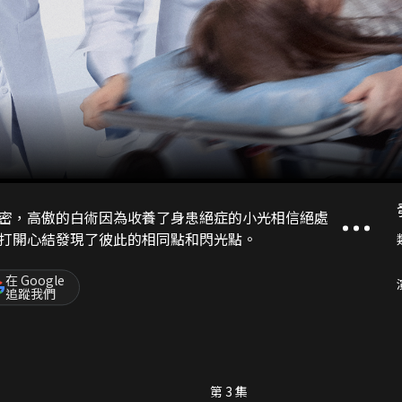
密，高傲的白術因為收養了身患絕症的小光相信絕處
打開心結發現了彼此的相同點和閃光點。
在 Google
追蹤我們
第 3 集