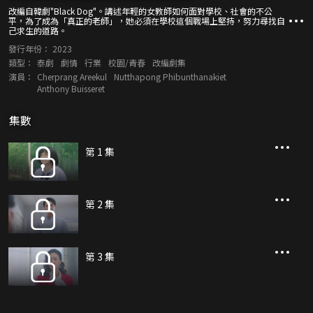
改編自韓劇"Black Dog"。講述年輕的女教師如何面對學校、社會的不公
平，為了成為「真正的老師」，她必須在學校這個戰場上堅持，努力尋找自
己求生的道路。
發行年份：
2023
類型：
泰劇
劇情
行業
校園/青春
改編劇集
演員：
Cherprang Areekul
Nutthapong Phibunthanakiet
Anthony Buisseret
集數
第 1 集
第 2 集
第 3 集