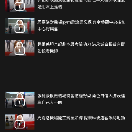
送朋友上落機
周嘉洛對機場gym房流連忘返 有幸參觀中央控制
中心好興奮
鍾柔美坦言記劇本最考驗功力 洪永城自揭曾有衝
動投考機師
張馳豪恨做機場特警揸槍好型 角色自信大膽表達
與自己大不同
周嘉洛機場開工賓至如歸 倪樂琳被遊客誤認地勤