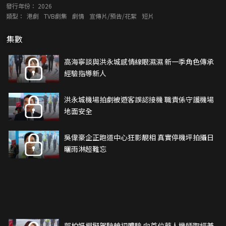
發行年份：
2026
類型：
港劇
TVB劇集
劇情
宣傳片/預告/花絮
短片
集數
高海寧談與洪永城感情線眼濕濕 新一季角色傳承
經驗指導新人
洪永城機場拍劇被遊客誤認接機 職責係守護機場
地面安全
吳偉豪企正跑道中心狂影靚相 真實停機坪拍攝日
曬雨淋超難忘
郭柏妍模擬駕駛艙初體驗 向首位華人機師取經兼