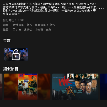
未來世界的科學家，為了釋放人類大腦深層的力量，研製了Power Glove，
警隊精英可以率先進行測試。最後, 只有Dark、戰廿一、風雷能成功承受及
控制Power Glove。但測試當晚, 戰廿一把其中一套Power Glove偷去，更
將保安員殺光…
發行年份：
2002
類型：
香港電影
動作
美亞電影 > 動作
演員：
王力宏
馮德倫
洪金寶
元彪
集數
類似節目