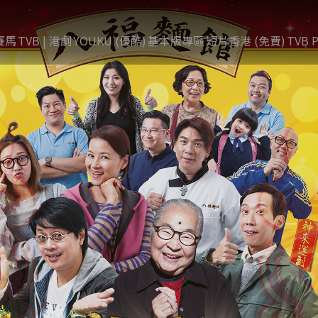
賽馬
TVB | 港劇
YOUKU (優酷)
基本版專區
短片香港 (免費)
TVB P