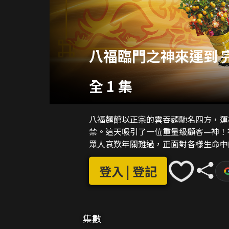
八福臨門之神來運到 
全 1 集
八福麵館以正宗的雲吞麵馳名四方，運
禁。這天吸引了一位重量級顧客—神！
眾人哀歎年關難過，正面對各樣生命中
登入 | 登記
集數