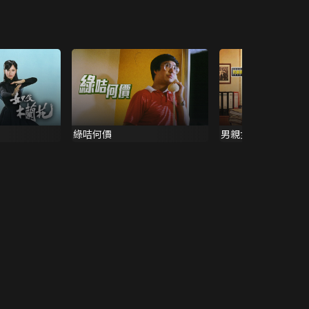
綠咭何價
男親女愛 (精華)