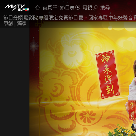
首頁
節目表
電視
搜尋
節目分類
電影院
專題限定
免費節目
愛．回家專區
中年好聲音
原創 | 獨家