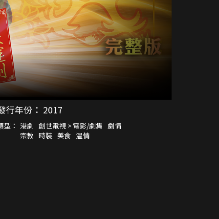
發行年份：
2017
類型：
港劇
創世電視 > 電影/劇集
劇情
宗教
時裝
美食
溫情