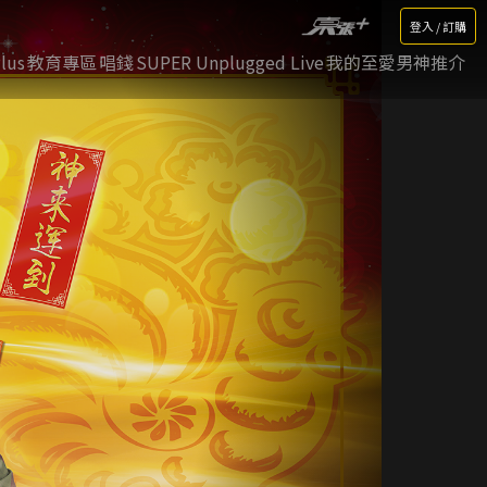
登入 / 訂購
lus
教育專區
唱錢
SUPER Unplugged Live
我的至愛男神推介