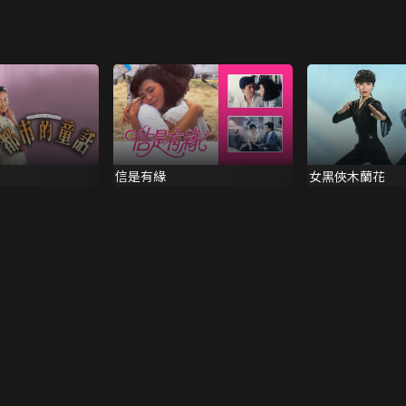
信是有緣
女黑俠木蘭花