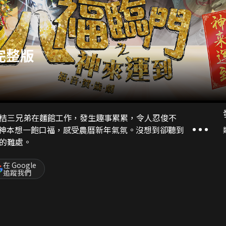
完整版
桔三兄弟在麵館工作，發生趣事累累，令人忍俊不
神本想一飽口福，感受農曆新年氣氛。沒想到卻聽到
的難處。
在 Google
追蹤我們