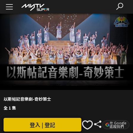
以斯帖記音樂劇-奇妙策士
全 1 集
在 Google
登入 | 登記
追蹤我們