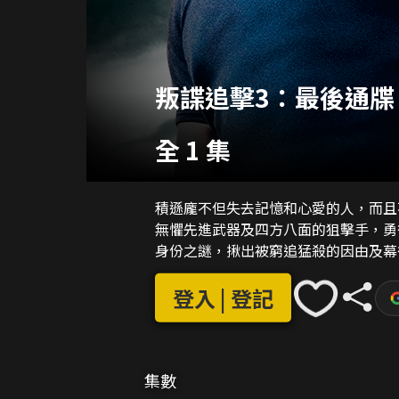
叛諜追擊3：最後通牒
全 1 集
積遜龐不但失去記憶和心愛的人，而且
無懼先進武器及四方八面的狙擊手，勇
身份之謎，揪出被窮追猛殺的因由及幕
登入 | 登記
集數