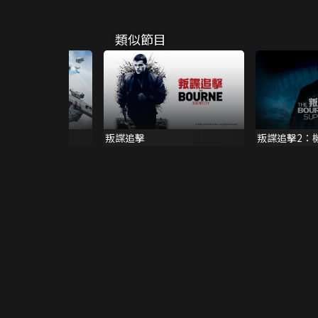
類似節目
7
叛諜追擊
叛諜追擊2：