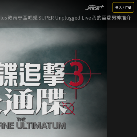
登入 / 訂購
lus
教育專區
唱錢
SUPER Unplugged Live
我的至愛男神推介