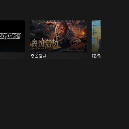
高凶浩劫
獨行鐵金剛