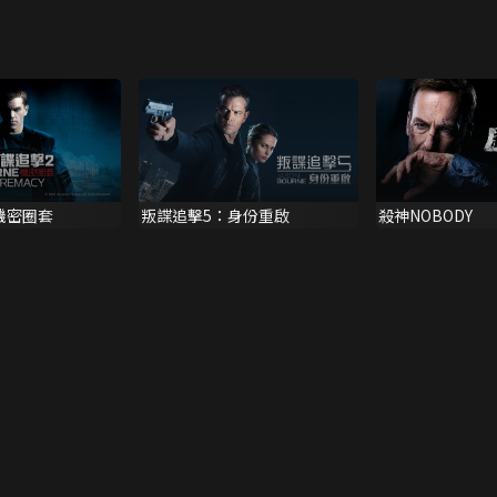
機密圈套
叛諜追擊5：身份重啟
殺神NOBODY