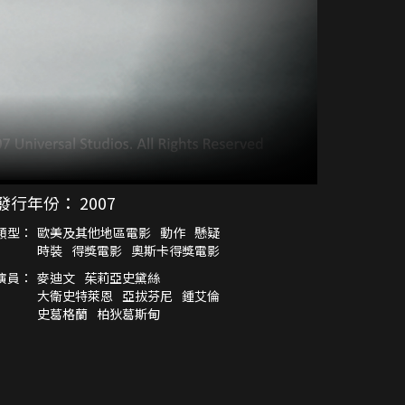
發行年份：
2007
類型：
歐美及其他地區電影
動作
懸疑
時裝
得獎電影
奧斯卡得獎電影
演員：
麥迪文
茱莉亞史黛絲
大衛史特萊恩
亞拔芬尼
鍾艾倫
史葛格蘭
柏狄葛斯甸