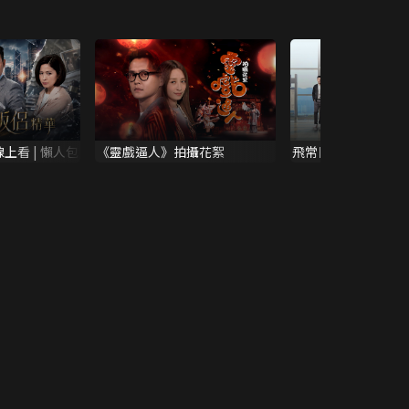
上看 | 懶人包
《靈戲逼人》拍攝花絮
飛常日誌