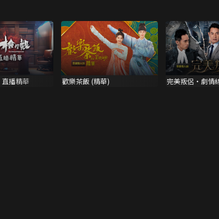
 直播精華
歡樂茶飯 (精華)
完美叛侶・劇情線