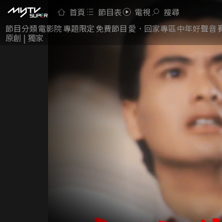
首頁
節目表
電視
搜尋
節目分類
電影院
專題限定
免費節目
愛．回家專區
中年好聲音
原創 | 獨家