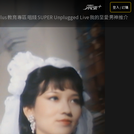
登入 / 訂購
lus
教育專區
唱錢
SUPER Unplugged Live
我的至愛男神推介