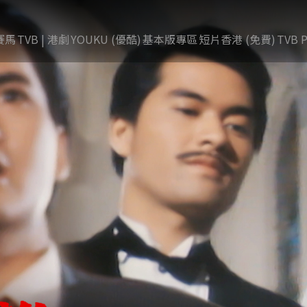
賽馬
TVB | 港劇
YOUKU (優酷)
基本版專區
短片香港 (免費)
TVB P