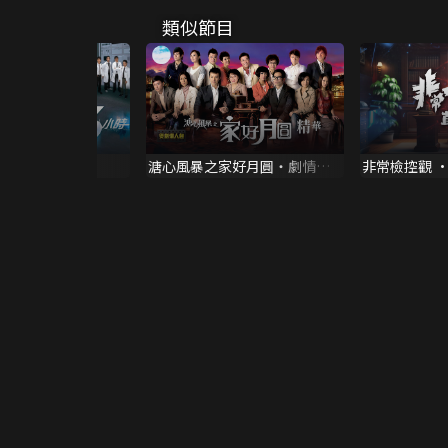
類似節目
36小時
溏心風暴之家好月圓・劇情線
非常檢控觀 ·
上看 | 懶人包