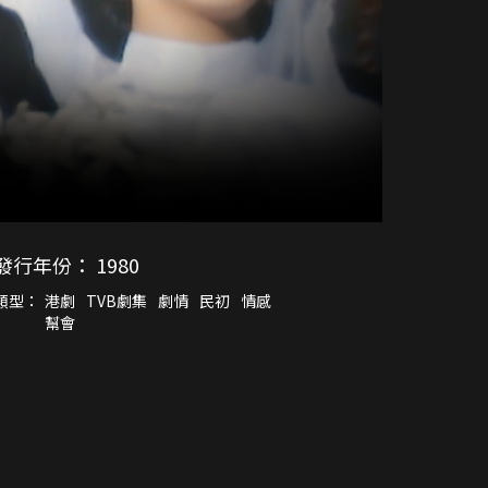
發行年份：
1980
類型：
港劇
TVB劇集
劇情
民初
情感
幫會