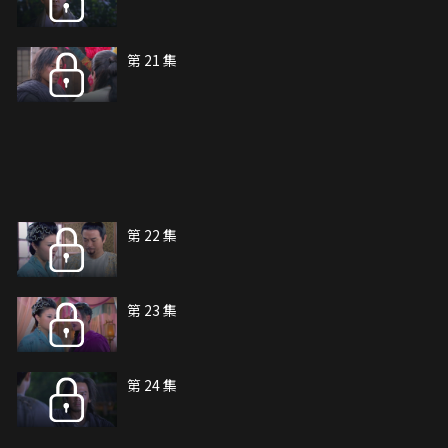
第 21 集
第 22 集
第 23 集
第 24 集