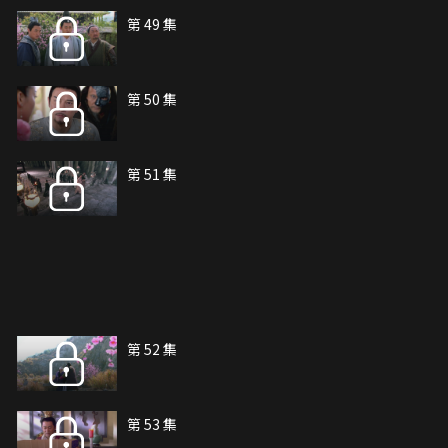
第 49 集
第 50 集
第 51 集
第 52 集
第 53 集