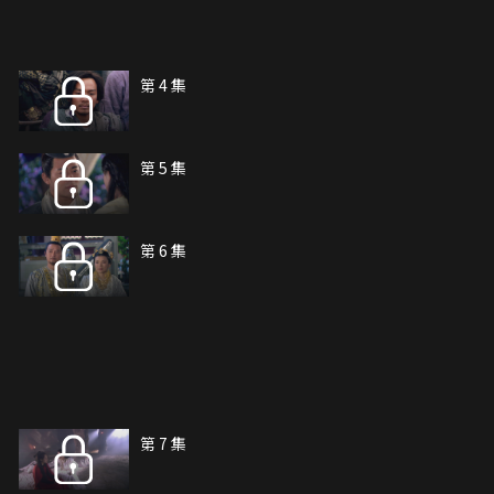
第 4 集
第 5 集
第 6 集
第 7 集