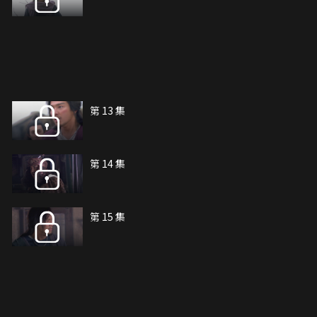
第 13 集
第 14 集
第 15 集