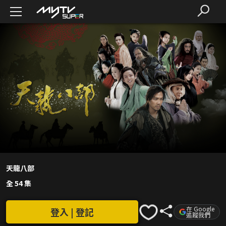
天龍八部
全 54 集
在 Google
登入 | 登記
追蹤我們