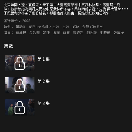
北宋年間，遼、夏侵宋，天下第一大幫丐幫領導中原武林抗擊。丐幫幫主喬
峰，被康敏指為契丹人而被中原武林所不容。喬峰四處求證，先後 與大理世
子段譽和少林弟子虛竹結義，卻屢遭奸人陷害，更錯殺紅顏知己阿朱...
發行年份：
2008
類型：
華語劇
劇More Mall > 古裝
古裝
武俠
金庸武俠系列
演員：
鍾漢良
金起範
韓棟
張檬
賈青
宗峰岩
趙圓瑗
毛曉彤
張馨予
集數
第 1 集
第 2 集
第 3 集