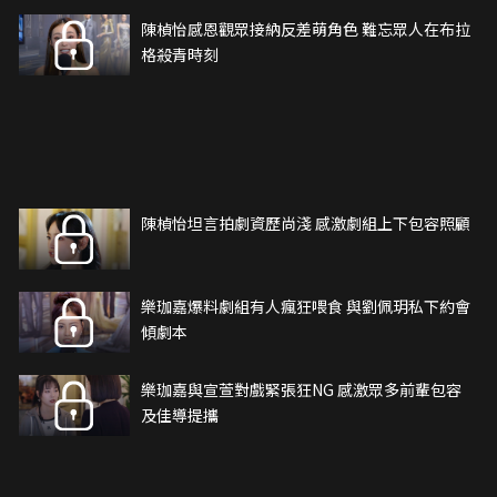
陳楨怡感恩觀眾接納反差萌角色 難忘眾人在布拉
格殺青時刻
陳楨怡坦言拍劇資歷尚淺 感激劇組上下包容照顧
樂珈嘉爆料劇組有人瘋狂喂食 與劉佩玥私下約會
傾劇本
樂珈嘉與宣萱對戲緊張狂NG 感激眾多前輩包容
及佳導提攜