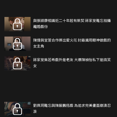
與張頴康相識近二十年超有默契 蔣家旻難忘拍攝
離婚戲份
陳煒與宣萱合作擦出愛火花 封最識用眼神做戲的
女主角
蔣家旻吳若希戲外是老友 大爆陳楨怡私下是搞笑
女
劉佩玥難忘與陳展鵬搭戲 為追求完美畫面崩潰忍
淚