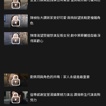
陳楨怡大讚蔣家旻好可愛 兩姊妹望挑戰更複雜角
色
陳煒渴望突破想演反叛女兒 劇中某華麗造型最深
得其歡心
劉佩玥與角色的共鳴：家人永遠是最重要
佳導感謝宣萱湯鎮業傾力演出 讚揚新生代演員夠
努力