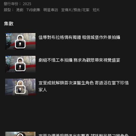
發行年份：
2025
類型：
港劇
TVB劇集
明星專訪
宣傳片/預告/花絮
短片
集數
佳導對布拉格情有獨鍾 租借城堡作外景拍攝
劇組不惜工本拍攝 務求為觀眾帶來視覺盛宴
宣萱成就解鎖首次演醫生角色 寄語活在當下珍惜
家人
宣萱力讚黃庭鋒演出有驚喜 望挑戰另類刁蠻角色