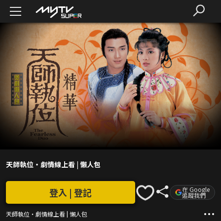
天師執位・劇情線上看 | 懶人包
在 Google
登入 | 登記
追蹤我們
天師執位・劇情線上看 | 懶人包