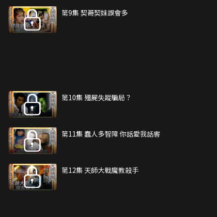
第9集 契哥契妹誤會多
第10集 殭屍失蹤騙局？
第11集 蠢人多智障 你話愛我話害
第12集 天師大戰魔教殺手