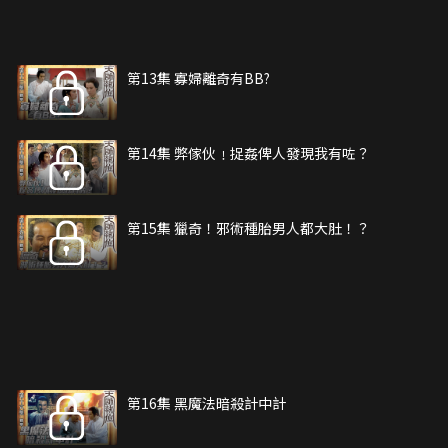
第13集 寡婦離奇有BB?
第14集 弊傢伙﹗捉姦俾人發現我有咗？
第15集 獵奇！邪術種胎男人都大肚！？
第16集 黑魔法暗殺計中計