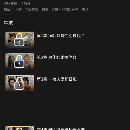
發行年份：
1984
類型：
港劇
TVB劇集
劇情
宣傳片/預告/花絮
短片
集數
第1集 拜師都有性別歧視？
第2集 黑化師弟攞你命
第3集 一夜夫妻即日離
第4集 學法術有獎抽有女溝