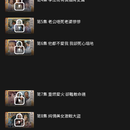
第5集 老公唔死老婆慘慘
第6集 他都不愛我 我卻死心塌地
第7集 重燃愛火 卻難敵命運
第8集 純情美女激戰大盜