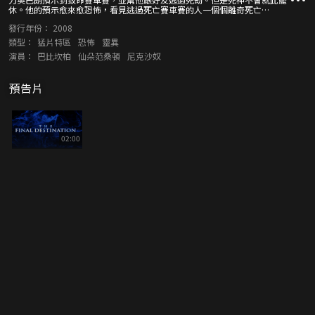
休。他的預示愈來愈恐怖，看見逃過死亡賽車賽的人一個個離奇死亡…
發行年份：
2008
類型：
猛片特區
恐怖
靈異
演員：
巴比坎柏
仙朵范桑頓
尼克沙奴
預告片
02:00