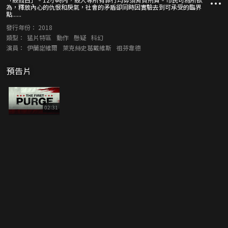
為，釋放內心的仇恨和戾氣，社會的矛盾卻同時因實驗去到可承受的臨界
點......
發行年份：
2018
類型：
猛片特區
動作
懸疑
科幻
演員：
伊蘭諾維爾
萊克絲史葛戴維斯
祖芬韋德
預告片
02:31