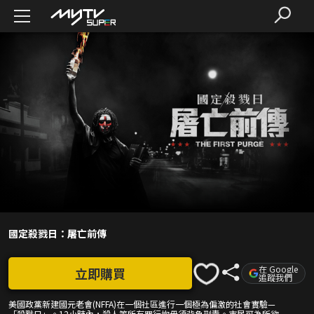
國定殺戮日：屠亡前傳
在 Google
立即購買
追蹤我們
美國政黨新建國元老會(NFFA)在一個社區進行一個極為偏激的社會實驗—
「殺戮日」。12小時內，殺人等所有罪行均毋須背負刑責。市民可為所欲