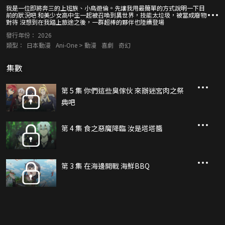
我是一位即將奔三的上班族、小鳥遊倫。先讓我用最簡單的方式說明一下目
前的狀況吧 和美少女高中生一起被召喚到異世界，技能太垃圾，被當成廢物
對待 沒想到在我踏上旅途之後，一群超棒的夥伴也陸續登場
發行年份：
2026
類型：
日本動漫
Ani-One > 動漫
喜劇
奇幻
集數
第 5 集 你們這些臭傢伙 來辦迷宮肉之祭
典吧
第 4 集 食之惡魔降臨 汝是塔塔醬
第 3 集 在海邊開戰 海鮮BBQ