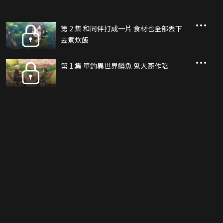
第 2 集 和同伴打成一片 食材也全部丟下
去煮炊飯
第 1 集 單釣異世界鱒魚 鬼大哥作陪